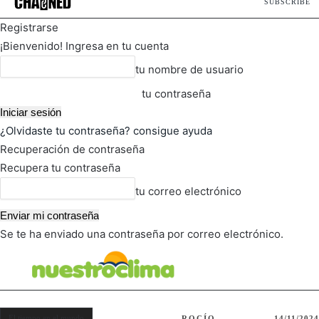
SUBSCRIBE
Registrarse
¡Bienvenido! Ingresa en tu cuenta
tu nombre de usuario
tu contraseña
¿Olvidaste tu contraseña? consigue ayuda
Recuperación de contraseña
Recupera tu contraseña
tu correo electrónico
Se te ha enviado una contraseña por correo electrónico.
FOT
TIEMPO ACTUAL
El tiempo en el mundo
ROCÍO
14/11/2024