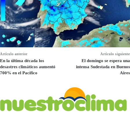
Artículo anterior
Artículo siguiente
En la última década los
El domingo se espera una
desastres climáticos aumentó
intensa Sudestada en Buenos
700% en el Pacífico
Aires