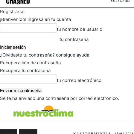
SUBSCRIBE
Registrarse
¡Bienvenido! Ingresa en tu cuenta
tu nombre de usuario
tu contraseña
¿Olvidaste tu contraseña? consigue ayuda
Recuperación de contraseña
Recupera tu contraseña
tu correo electrónico
Se te ha enviado una contraseña por correo electrónico.
FOT
TIEMPO ACTUAL
Ciencia
El clima
KAZATORMENTAS
15/01/2026