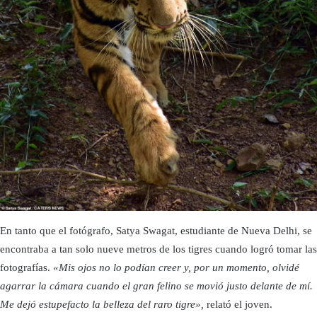
En tanto que el fotógrafo, Satya Swagat, estudiante de Nueva Delhi, se
encontraba a tan solo nueve metros de los tigres cuando logró tomar las
fotografías.
«Mis ojos no lo podían creer y, por un momento, olvidé
agarrar la cámara cuando el gran felino se movió justo delante de mí.
Me dejó estupefacto la belleza del raro tigre»,
relató el joven.