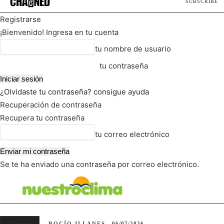
SUBSCRIBE
Registrarse
¡Bienvenido! Ingresa en tu cuenta
tu nombre de usuario
tu contraseña
¿Olvidaste tu contraseña? consigue ayuda
Recuperación de contraseña
Recupera tu contraseña
tu correo electrónico
Se te ha enviado una contraseña por correo electrónico.
FOT
TIEMPO ACTUAL
Vida animal
ROCÍO ILLANES
06/07/2026