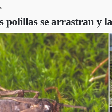
26
s polillas se arrastran y