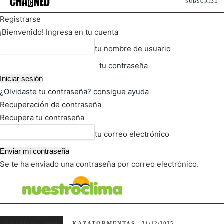
SUBSCRIBE
Registrarse
¡Bienvenido! Ingresa en tu cuenta
tu nombre de usuario
tu contraseña
¿Olvidaste tu contraseña? consigue ayuda
Recuperación de contraseña
Recupera tu contraseña
tu correo electrónico
Se te ha enviado una contraseña por correo electrónico.
FOT
TIEMPO ACTUAL
Curiosidades y rarezas
KAZATORMENTAS
31/12/2025