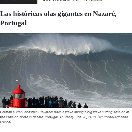
Las históricas olas gigantes en Nazaré,
Portugal
German surfer Sebastian Steudtner rides a wave during a big wave surfing session at
the Praia do Norte in Nazare, Portugal, Thursday, Jan. 18, 2018. (AP Photo/Armando
Franca)