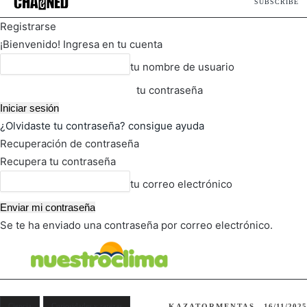
SUBSCRIBE
Registrarse
¡Bienvenido! Ingresa en tu cuenta
tu nombre de usuario
tu contraseña
¿Olvidaste tu contraseña? consigue ayuda
Recuperación de contraseña
Recupera tu contraseña
tu correo electrónico
Se te ha enviado una contraseña por correo electrónico.
FOT
TIEMPO ACTUAL
Ciencia
Curiosidades y rarezas
KAZATORMENTAS
16/11/2025