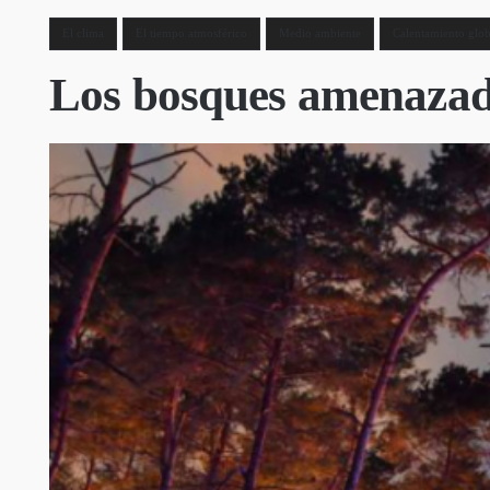
El clima
El tiempo atmosférico
Medio ambiente
Calentamiento glob
Los bosques amenazado