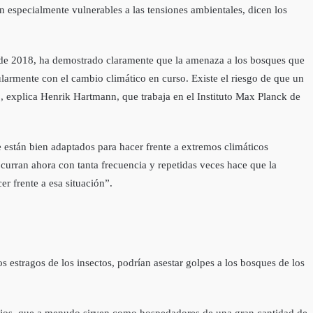
on especialmente vulnerables a las tensiones ambientales, dicen los
sde 2018, ha demostrado claramente que la amenaza a los bosques que
larmente con el cambio climático en curso. Existe el riesgo de que un
 explica Henrik Hartmann, que trabaja en el Instituto Max Planck de
están bien adaptados para hacer frente a extremos climáticos
curran ahora con tanta frecuencia y repetidas veces hace que la
r frente a esa situación”.
os estragos de los insectos, podrían asestar golpes a los bosques de los
viejos, que a menudo sirven como hospedadores de una gran cantidad de