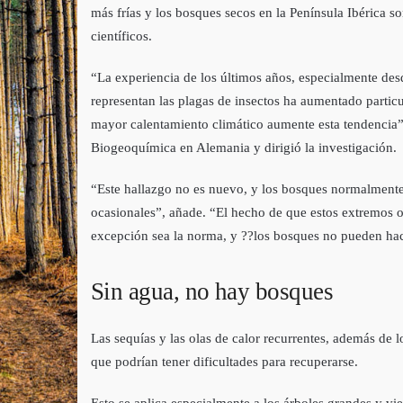
más frías y los bosques secos en la Península Ibérica s
científicos.
“La experiencia de los últimos años, especialmente de
representan las plagas de insectos ha aumentado particu
mayor calentamiento climático aumente esta tendencia”,
Biogeoquímica en Alemania y dirigió la investigación.
“Este hallazgo no es nuevo, y los bosques normalmente 
ocasionales”, añade. “El hecho de que estos extremos o
excepción sea la norma, y ??los bosques no pueden hace
Sin agua, no hay bosques
Las sequías y las olas de calor recurrentes, además de l
que podrían tener dificultades para recuperarse.
Esto se aplica especialmente a los árboles grandes y 