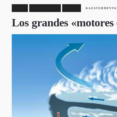
El clima
Fenómenos naturales
Huracanes
KAZATORMENTA
Los grandes «motores 