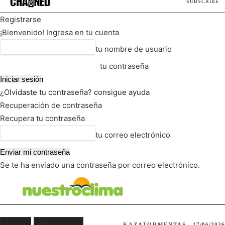
SUBSCRIBE
Registrarse
¡Bienvenido! Ingresa en tu cuenta
tu nombre de usuario
tu contraseña
¿Olvidaste tu contraseña? consigue ayuda
Recuperación de contraseña
Recupera tu contraseña
tu correo electrónico
Se te ha enviado una contraseña por correo electrónico.
FOT
TIEMPO ACTUAL
El clima
Medio ambiente
KAZATORMENTAS
17/06/2026