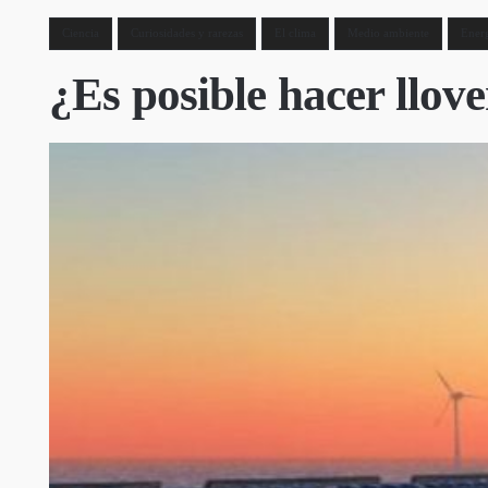
Ciencia
Curiosidades y rarezas
El clima
Medio ambiente
Energ
¿Es posible hacer llove