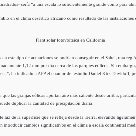
uadrados- sería “a una escala lo suficientemente grande como para alim
bio en el clima desértico africano como resultado de las instalaciones d
s en este tipo de actuaciones se podrían conseguir en el Sahel, una reg
imadamente 1,12 mm por día cerca de los parques eólicos. Sin embargo,
ca”, ha indicado a AFP el coautor del estudio Daniel Kirk-Davidoff, p
n que las granjas eólicas aportan aire más caliente desde arriba, parti
puede duplicar la cantidad de precipitación diaria.
 de luz de la superficie que se refleja desde la Tierra, elevando ligera
 introducir cambios significativos en el clima a escala continental medi