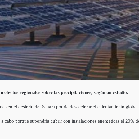
 efectos regionales sobre las precipitaciones, según un estudio.
es en el desierto del Sahara podría desacelerar el calentamiento global 
r a cabo porque supondría cubrir con instalaciones energéticas el 20% d