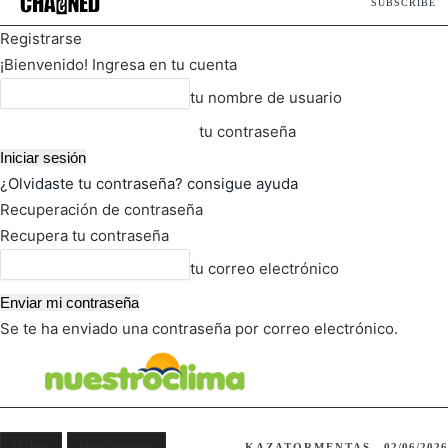
SUBSCRIBE
Registrarse
¡Bienvenido! Ingresa en tu cuenta
tu nombre de usuario
tu contraseña
¿Olvidaste tu contraseña? consigue ayuda
Recuperación de contraseña
Recupera tu contraseña
tu correo electrónico
Se te ha enviado una contraseña por correo electrónico.
FOT
TIEMPO ACTUAL
El clima
Medio ambiente
KAZATORMENTAS
02/06/2026