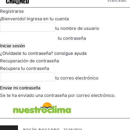
SUBSCRIBE
Registrarse
¡Bienvenido! Ingresa en tu cuenta
tu nombre de usuario
tu contraseña
¿Olvidaste tu contraseña? consigue ayuda
Recuperación de contraseña
Recupera tu contraseña
tu correo electrónico
Se te ha enviado una contraseña por correo electrónico.
FOT
TIEMPO ACTUAL
El clima
ROCÍO ROGGERO
25/10/2024