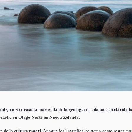
nte, en este caso la maravilla de la geología nos da un espectáculo 
oekohe en Otago Norte en Nueva Zelanda.
re de la cultura maorí
. Aunque los lugareños las tratan como restos tang