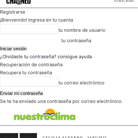
SUBSCRIBE
Registrarse
¡Bienvenido! Ingresa en tu cuenta
tu nombre de usuario
tu contraseña
¿Olvidaste tu contraseña? consigue ayuda
Recuperación de contraseña
Recupera tu contraseña
tu correo electrónico
Se te ha enviado una contraseña por correo electrónico.
FOT
TIEMPO ACTUAL
En casa
Plantas
CECILIA ACEVEDO
24/07/2025