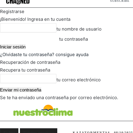
SUBSCRIBE
Registrarse
¡Bienvenido! Ingresa en tu cuenta
tu nombre de usuario
tu contraseña
¿Olvidaste tu contraseña? consigue ayuda
Recuperación de contraseña
Recupera tu contraseña
tu correo electrónico
Se te ha enviado una contraseña por correo electrónico.
FOT
TIEMPO ACTUAL
El clima
El tiempo atmosférico
KAZATORMENTAS
08/10/2025