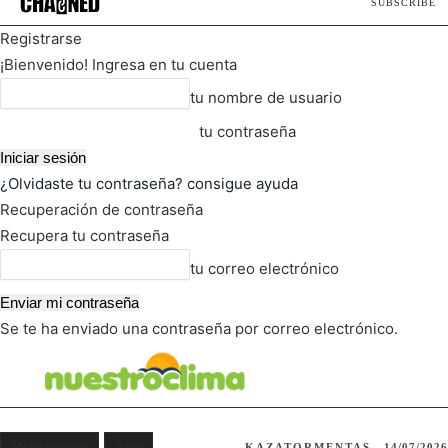
SUBSCRIBE
Registrarse
¡Bienvenido! Ingresa en tu cuenta
tu nombre de usuario
tu contraseña
¿Olvidaste tu contraseña? consigue ayuda
Recuperación de contraseña
Recupera tu contraseña
tu correo electrónico
Se te ha enviado una contraseña por correo electrónico.
FOT
TIEMPO ACTUAL
Medio ambiente
Agua
KAZATORMENTAS
14/07/2026