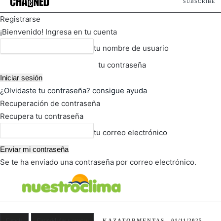
SUBSCRIBE
Registrarse
¡Bienvenido! Ingresa en tu cuenta
tu nombre de usuario
tu contraseña
¿Olvidaste tu contraseña? consigue ayuda
Recuperación de contraseña
Recupera tu contraseña
tu correo electrónico
Se te ha enviado una contraseña por correo electrónico.
FOT
TIEMPO ACTUAL
Ciencia
Curiosidades y rarezas
KAZATORMENTAS
01/11/2025