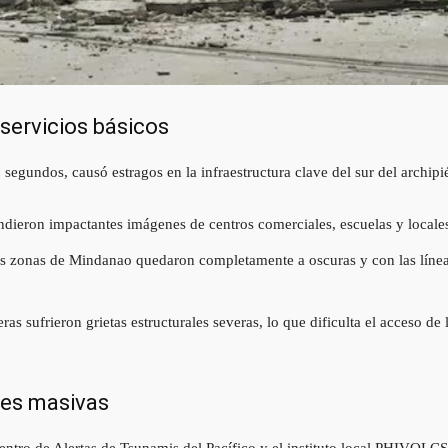
 servicios básicos
segundos, causó estragos en la infraestructura clave del sur del archipi
undieron impactantes imágenes de centros comerciales, escuelas y local
 zonas de Mindanao quedaron completamente a oscuras y con las líneas t
ras sufrieron grietas estructurales severas, lo que dificulta el acceso d
nes masivas
entro de Alertas de Tsunamis del Pacífico y el instituto local PHIVOLCS