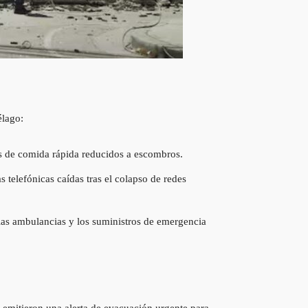
élago:
es de comida rápida reducidos a escombros.
elefónicas caídas tras el colapso de redes
e las ambulancias y los suministros de emergencia
 emitieron una alerta de evacuación urgente para