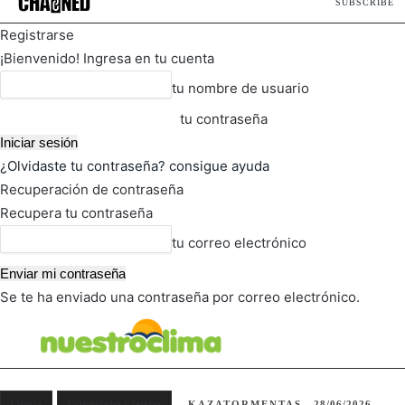
SUBSCRIBE
Registrarse
¡Bienvenido! Ingresa en tu cuenta
tu nombre de usuario
tu contraseña
¿Olvidaste tu contraseña? consigue ayuda
Recuperación de contraseña
Recupera tu contraseña
tu correo electrónico
Se te ha enviado una contraseña por correo electrónico.
FOT
TIEMPO ACTUAL
Ciencia
Curiosidades y rarezas
KAZATORMENTAS
28/06/2026