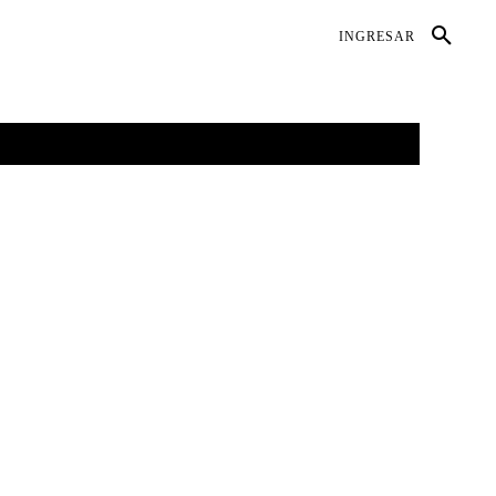
DIO AMBIENTE
SALUD
CONTACTO
INGRESAR
GALERÍAS
MORE