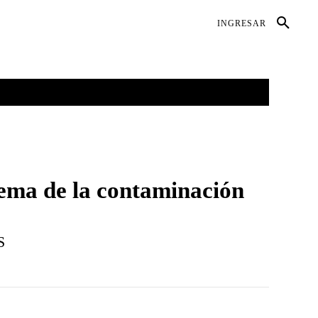
DIO AMBIENTE
SALUD
CONTACTO
INGRESAR
GALERÍAS
MORE
ema de la contaminación
S