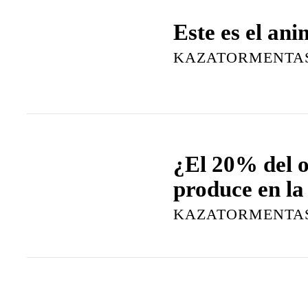
Este es el an
KAZATORMENTA
¿El 20% del o
produce en l
KAZATORMENTA