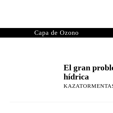
OTOGRAFÍAS
METEOROLOGÍA
ASTRONOMÍA
ME
Capa de Ozono
El gran probl
hídrica
KAZATORMENTA