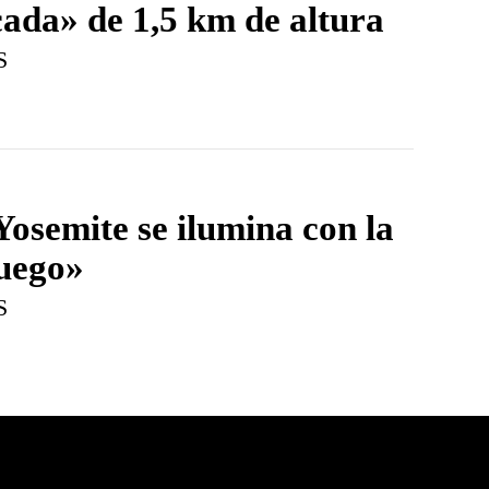
ada» de 1,5 km de altura
S
Yosemite se ilumina con la
fuego»
S