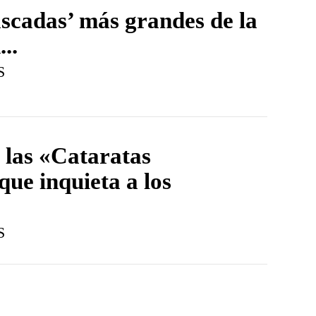
ascadas’ más grandes de la
..
S
e las «Cataratas
que inquieta a los
S