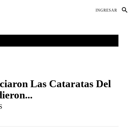
DIO AMBIENTE
SALUD
CONTACTO
INGRESAR
GALERÍAS
MORE
ciaron Las Cataratas Del
ieron...
S