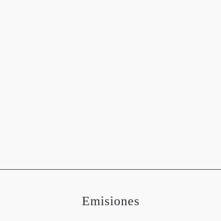
OGRAFÍAS
METEOROLOGÍA
ASTRONOMÍA
MEDIO 
Emisiones