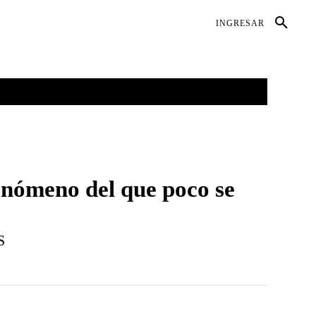
DIO AMBIENTE
SALUD
CONTACTO
INGRESAR
GALERÍAS
MORE
nómeno del que poco se
S