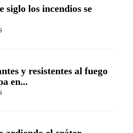
e siglo los incendios se
S
antes y resistentes al fuego
pa en...
S
e ardiendo el cráter