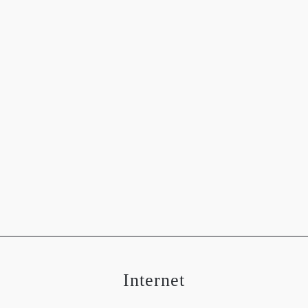
OGRAFÍAS
METEOROLOGÍA
ASTRONOMÍA
MEDIO 
Internet