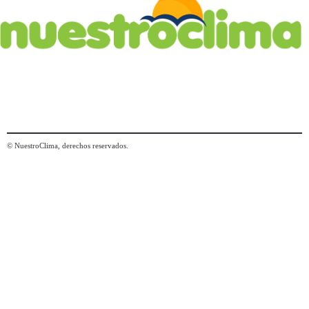
© NuestroClima, derechos reservados.