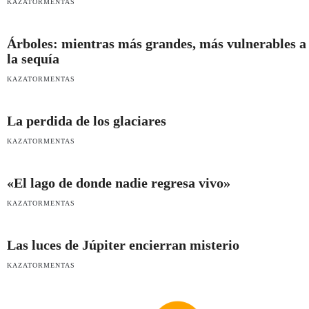
KAZATORMENTAS
Árboles: mientras más grandes, más vulnerables a
la sequía
KAZATORMENTAS
La perdida de los glaciares
KAZATORMENTAS
«El lago de donde nadie regresa vivo»
KAZATORMENTAS
Las luces de Júpiter encierran misterio
KAZATORMENTAS