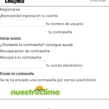
SUBSCRIBE
Registrarse
¡Bienvenido! Ingresa en tu cuenta
tu nombre de usuario
tu contraseña
¿Olvidaste tu contraseña? consigue ayuda
Recuperación de contraseña
Recupera tu contraseña
tu correo electrónico
Se te ha enviado una contraseña por correo electrónico.
FOT
TIEMPO ACTUAL