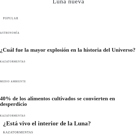
Luna nueva
POPULAR
ASTRONOMÍA
¿Cuál fue la mayor explosión en la historia del Universo?
KAZATORMENTAS
MEDIO AMBIENTE
40% de los alimentos cultivados se convierten en
desperdicio
KAZATORMENTAS
¿Está vivo el interior de la Luna?
KAZATORMENTAS