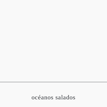
OGRAFÍAS
METEOROLOGÍA
ASTRONOMÍA
MEDIO 
océanos salados