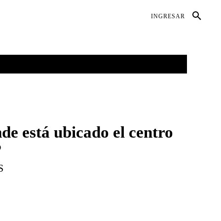
DIO AMBIENTE
SALUD
CONTACTO
INGRESAR
GALERÍAS
MORE
de está ubicado el centro
?
S