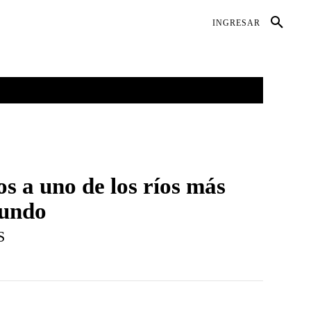
DIO AMBIENTE
SALUD
CONTACTO
INGRESAR
GALERÍAS
MORE
s a uno de los ríos más
mundo
S