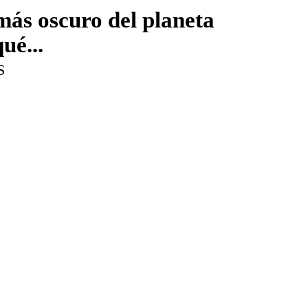
 más oscuro del planeta
ué...
S