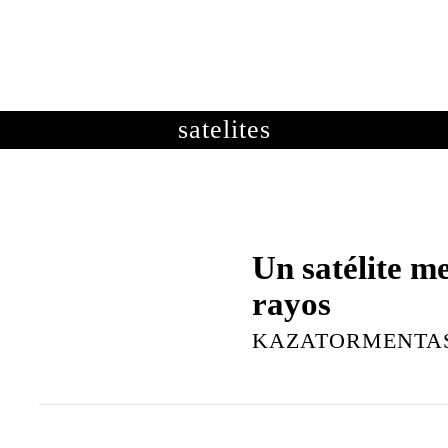
OTOGRAFÍAS
METEOROLOGÍA
ASTRONOMÍA
ME
satelites
Un satélite m
rayos
KAZATORMENTA