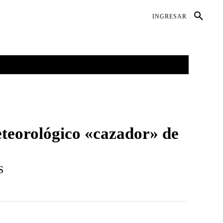
DIO AMBIENTE
SALUD
CONTACTO
INGRESAR
GALERÍAS
MORE
eteorológico «cazador» de
S