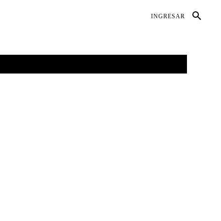
DIO AMBIENTE
SALUD
CONTACTO
INGRESAR
GALERÍAS
MORE