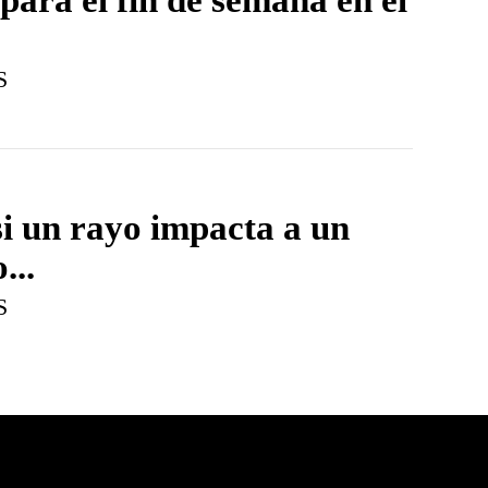
S
i un rayo impacta a un
...
S