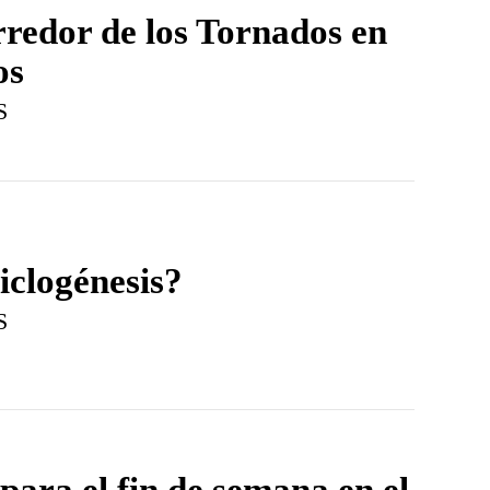
redor de los Tornados en
os
S
iclogénesis?
S
para el fin de semana en el