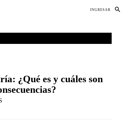
DIO AMBIENTE
SALUD
CONTACTO
INGRESAR
GALERÍAS
MORE
ría: ¿Qué es y cuáles son
consecuencias?
S