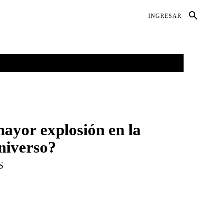
DIO AMBIENTE
SALUD
CONTACTO
INGRESAR
GALERÍAS
MORE
mayor explosión en la
Universo?
S