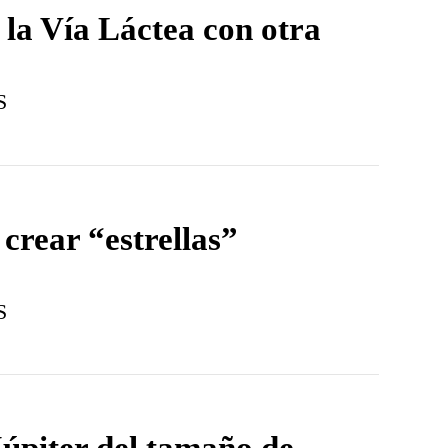
 la Vía Láctea con otra
S
 crear “estrellas”
S
Júpiter del tamaño de