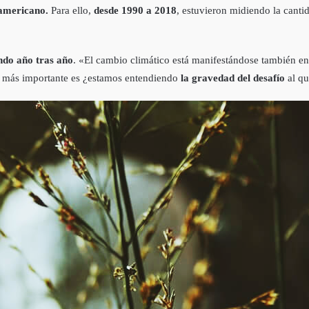
 americano.
Para ello,
desde 1990 a 2018
, estuvieron midiendo la canti
ando año tras año
. «El cambio climático está manifestándose también e
a más importante es ¿estamos entendiendo
la gravedad del desafío
al q