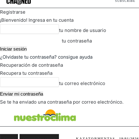
SUBSCRIBE
Registrarse
¡Bienvenido! Ingresa en tu cuenta
tu nombre de usuario
tu contraseña
¿Olvidaste tu contraseña? consigue ayuda
Recuperación de contraseña
Recupera tu contraseña
tu correo electrónico
Se te ha enviado una contraseña por correo electrónico.
FOT
TIEMPO ACTUAL
Ciencia
Curiosidades y rarezas
KAZATORMENTAS
19/01/2026