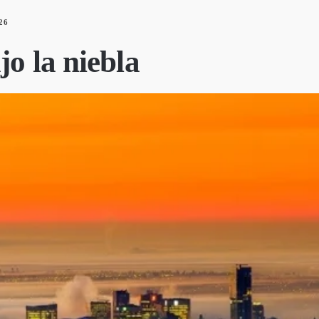
26
jo la niebla