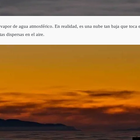
vapor de agua atmosférico. En realidad, es una nube tan baja que toca e
s dispersas en el aire.