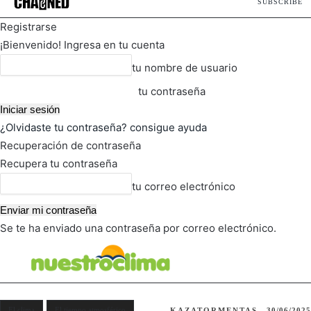
SUBSCRIBE
Registrarse
¡Bienvenido! Ingresa en tu cuenta
tu nombre de usuario
tu contraseña
¿Olvidaste tu contraseña? consigue ayuda
Recuperación de contraseña
Recupera tu contraseña
tu correo electrónico
Se te ha enviado una contraseña por correo electrónico.
FOT
TIEMPO ACTUAL
El clima
El tiempo atmosférico
KAZATORMENTAS
30/06/2025