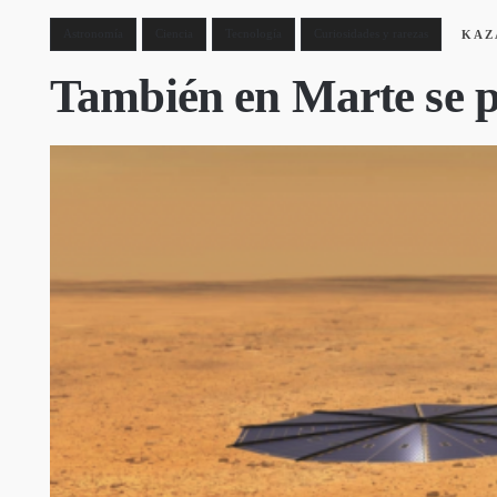
Astronomía
Ciencia
Tecnología
Curiosidades y rarezas
KAZ
También en Marte se 