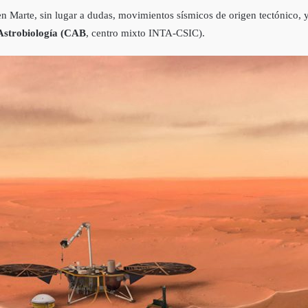
n Marte, sin lugar a dudas, movimientos sísmicos de origen tectónico, y 
Astrobiología (CAB
, centro mixto INTA-CSIC).