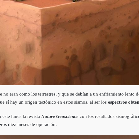
no eran como los terrestres, y que se debían a un enfriamiento lento del
e sí hay un origen tectónico en estos sismos, al ser los
espectros obte
 este lunes la revista
Nature Geoscience
con los resultados sismográfico
eros diez meses de operación.