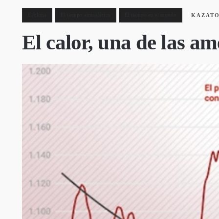
El clima
El tiempo atmosférico
El tiempo en el mundo
KAZAT
El calor, una de las a