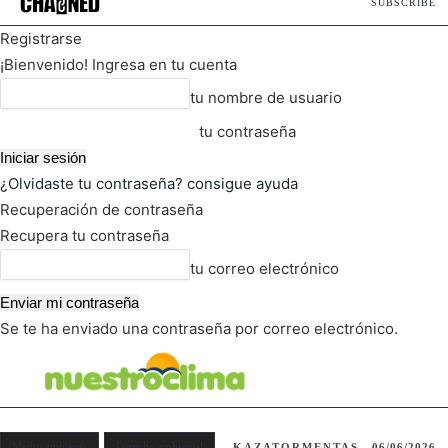
SUBSCRIBE
Registrarse
¡Bienvenido! Ingresa en tu cuenta
tu nombre de usuario
tu contraseña
¿Olvidaste tu contraseña? consigue ayuda
Recuperación de contraseña
Recupera tu contraseña
tu correo electrónico
Se te ha enviado una contraseña por correo electrónico.
FOT
TIEMPO ACTUAL
Medio ambiente
Derecho ambiental
KAZATORMENTAS
06/06/2026