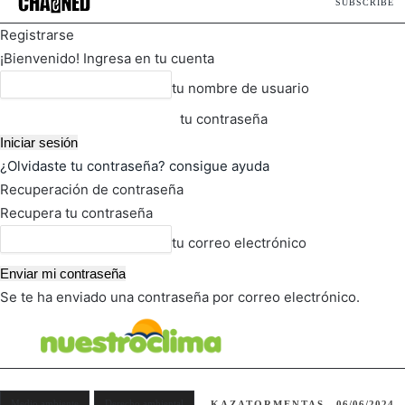
SUBSCRIBE
Registrarse
¡Bienvenido! Ingresa en tu cuenta
tu nombre de usuario
tu contraseña
¿Olvidaste tu contraseña? consigue ayuda
Recuperación de contraseña
Recupera tu contraseña
tu correo electrónico
Se te ha enviado una contraseña por correo electrónico.
FOT
TIEMPO ACTUAL
Medio ambiente
Derecho ambiental
KAZATORMENTAS
06/06/2024