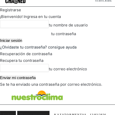
SUBSCRIBE
Registrarse
¡Bienvenido! Ingresa en tu cuenta
tu nombre de usuario
tu contraseña
¿Olvidaste tu contraseña? consigue ayuda
Recuperación de contraseña
Recupera tu contraseña
tu correo electrónico
Se te ha enviado una contraseña por correo electrónico.
FOT
TIEMPO ACTUAL
El clima
El tiempo atmosférico
KAZATORMENTAS
12/03/2026