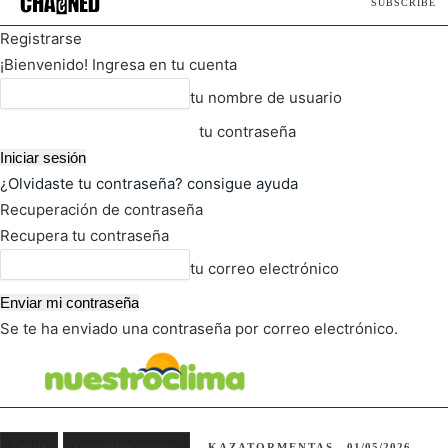
SUBSCRIBE
Registrarse
¡Bienvenido! Ingresa en tu cuenta
tu nombre de usuario
tu contraseña
¿Olvidaste tu contraseña? consigue ayuda
Recuperación de contraseña
Recupera tu contraseña
tu correo electrónico
Se te ha enviado una contraseña por correo electrónico.
FOT
TIEMPO ACTUAL
Ciencia
Curiosidades y rarezas
KAZATORMENTAS
01/05/2026