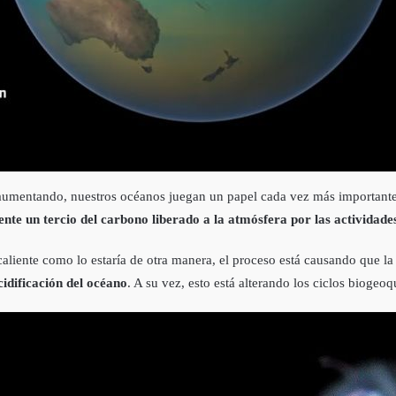
aumentando, nuestros océanos juegan un papel cada vez más importante 
te un tercio del carbono liberado a la atmósfera por las actividad
an caliente como lo estaría de otra manera, el proceso está causando que
dificación del océano
. A su vez, esto está alterando los ciclos biogeo