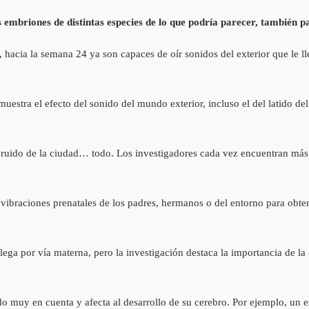
embriones de distintas especies de lo que podría parecer, también p
í, hacia la semana 24 ya son capaces de oír sonidos del exterior que le l
estra el efecto del sonido del mundo exterior, incluso el del latido d
l ruido de la ciudad… todo. Los investigadores cada vez encuentran má
s vibraciones prenatales de los padres, hermanos o del entorno para obt
llega por vía materna, pero la investigación destaca la importancia de 
 muy en cuenta y afecta al desarrollo de su cerebro. Por ejemplo, un e