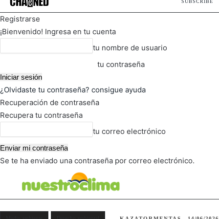
SUBSCRIBE
Registrarse
¡Bienvenido! Ingresa en tu cuenta
tu nombre de usuario
tu contraseña
¿Olvidaste tu contraseña? consigue ayuda
Recuperación de contraseña
Recupera tu contraseña
tu correo electrónico
Se te ha enviado una contraseña por correo electrónico.
FOT
TIEMPO ACTUAL
Medio ambiente
Derecho ambiental
KAZATORMENTAS
14/06/2026