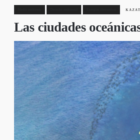
Medio ambiente
Derecho ambiental
Energí­as alternativas
KAZA
Las ciudades oceánicas