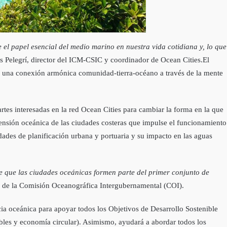
el papel esencial del medio marino en nuestra vida cotidiana y, lo que
ís Pelegrí, director del ICM-CSIC y coordinador de Ocean Cities.El
do una conexión armónica comunidad-tierra-océano a través de la mente
artes interesadas en la red Ocean Cities para cambiar la forma en la que
ensión oceánica de las ciudades costeras que impulse el funcionamiento
idades de planificación urbana y portuaria y su impacto en las aguas
nte que las ciudades oceánicas formen parte del primer conjunto de
vo de la Comisión Oceanográfica Intergubernamental (COI).
cia oceánica para apoyar todos los Objetivos de Desarrollo Sostenible
ibles y economía circular). Asimismo, ayudará a abordar todos los