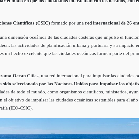
r el modo en que los ciudadanos interactúan con los océanos, con el 
ciones Científicas (CSIC)
formado por una
red internacional de 26 en
na dimensión oceánica de las ciudades costeras que impulse el funciona
cir, las actividades de planificación urbana y portuaria y su impacto en 
o, es un hecho excelente que las ciudades oceánicas formen parte del pr
grama Ocean Cities
, una red internacional para impulsar las ciudades o
a sido seleccionado por las Naciones Unidas para impulsar los objeti
tidades de todo el mundo, como organismos científicos, ministerios, ayunt
 el objetivo de impulsar las ciudades oceánicas sostenibles para el año
rafía (IEO-CSIC).