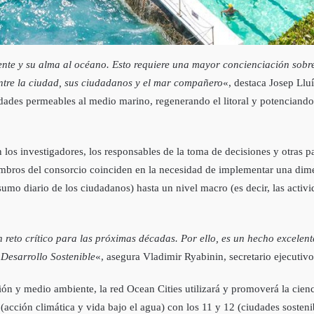
nte y su alma al océano. Esto requiere una mayor concienciación sobre 
ntre la ciudad, sus ciudadanos y el mar compañero
«, destaca Josep Llu
idades permeables al medio marino, regenerando el litoral y potencian
 los investigadores, los responsables de la toma de decisiones y otras p
embros del consorcio coinciden en la necesidad de implementar una dim
sumo diario de los ciudadanos) hasta un nivel macro (es decir, las activ
un reto crítico para las próximas décadas. Por ello, es un hecho excele
Desarrollo Sostenible
«, asegura Vladimir Ryabinin, secretario ejecuti
ión y medio ambiente, la red Ocean Cities utilizará y promoverá la cien
(acción climática y vida bajo el agua) con los 11 y 12 (ciudades sosten