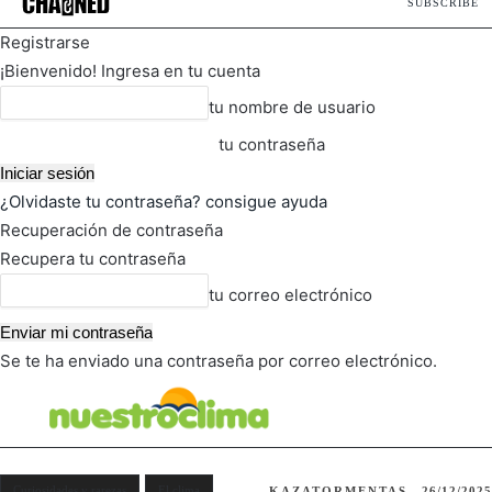
SUBSCRIBE
Registrarse
¡Bienvenido! Ingresa en tu cuenta
tu nombre de usuario
tu contraseña
¿Olvidaste tu contraseña? consigue ayuda
Recuperación de contraseña
Recupera tu contraseña
tu correo electrónico
Se te ha enviado una contraseña por correo electrónico.
FOT
TIEMPO ACTUAL
Curiosidades y rarezas
El clima
KAZATORMENTAS
26/12/2025