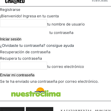
SUBSCRIBE
Registrarse
¡Bienvenido! Ingresa en tu cuenta
tu nombre de usuario
tu contraseña
¿Olvidaste tu contraseña? consigue ayuda
Recuperación de contraseña
Recupera tu contraseña
tu correo electrónico
Se te ha enviado una contraseña por correo electrónico.
FOT
TIEMPO ACTUAL
Medio ambiente
Derecho ambiental
KAZATORMENTAS
08/06/2026